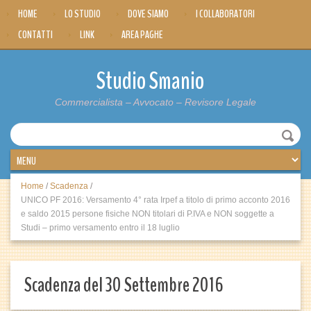
HOME
LO STUDIO
DOVE SIAMO
I COLLABORATORI
CONTATTI
LINK
AREA PAGHE
Studio Smanio
Commercialista – Avvocato – Revisore Legale
Home
/
Scadenza
/
UNICO PF 2016: Versamento 4° rata Irpef a titolo di primo acconto 2016
e saldo 2015 persone fisiche NON titolari di P.IVA e NON soggette a
Studi – primo versamento entro il 18 luglio
Scadenza del 30 Settembre 2016