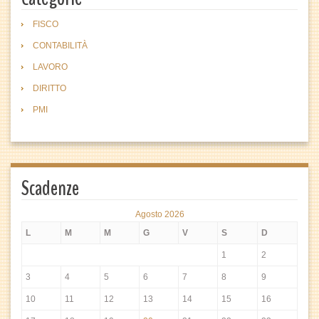
FISCO
CONTABILITÀ
LAVORO
DIRITTO
PMI
Scadenze
Agosto 2026
L
M
M
G
V
S
D
1
2
3
4
5
6
7
8
9
10
11
12
13
14
15
16