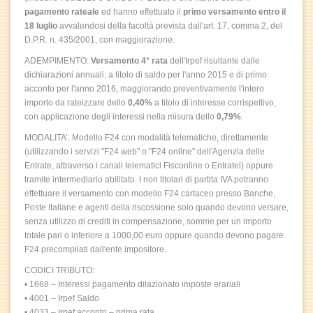
pagamento rateale
ed hanno effettuato il
primo versamento entro il
18 luglio
avvalendosi della facoltà prevista dall'art. 17, comma 2, del
D.P.R. n. 435/2001, con maggiorazione.
ADEMPIMENTO:
Versamento 4° rata
dell'Irpef risultante dalle
dichiarazioni annuali, a titolo di saldo per l'anno 2015 e di primo
acconto per l'anno 2016, maggiorando preventivamente l'intero
importo da rateizzare dello
0,40%
a titolo di interesse corrispettivo,
con applicazione degli interessi nella misura dello
0,79%
.
MODALITA’: Modello F24 con modalità telematiche, direttamente
(utilizzando i servizi "F24 web" o "F24 online" dell'Agenzia delle
Entrate, attraverso i canali telematici Fisconline o Entratel) oppure
tramite intermediario abilitato. I non titolari di partita IVA potranno
effettuare il versamento con modello F24 cartaceo presso Banche,
Poste Italiane e agenti della riscossione solo quando devono versare,
senza utilizzo di crediti in compensazione, somme per un importo
totale pari o inferiore a 1000,00 euro oppure quando devono pagare
F24 precompilati dall'ente impositore.
CODICI TRIBUTO:
• 1668 – Interessi pagamento dilazionato imposte erariali
• 4001 – Irpef Saldo
• 4033 – Irpef acconto – prima rata