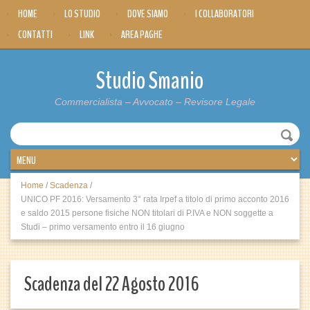
HOME
LO STUDIO
DOVE SIAMO
I COLLABORATORI
CONTATTI
LINK
AREA PAGHE
Studio Smanio
Commercialista – Avvocato – Revisore Legale
Home
/
Scadenza
/
UNICO PF 2016: Versamento 3° rata Irpef a titolo di primo acconto 2016
e saldo 2015 persone fisiche NON titolari di P.IVA e NON soggette a
Studi – primo versamento entro il 16 giugno
Scadenza del 22 Agosto 2016