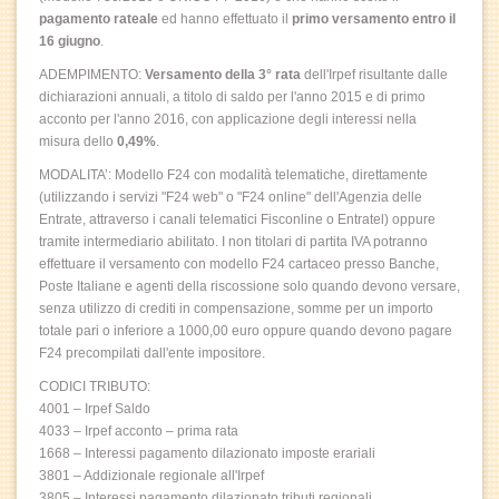
pagamento rateale
ed hanno effettuato il
primo versamento entro il
16 giugno
.
ADEMPIMENTO:
Versamento della 3° rata
dell'Irpef risultante dalle
dichiarazioni annuali, a titolo di saldo per l'anno 2015 e di primo
acconto per l'anno 2016, con applicazione degli interessi nella
misura dello
0,49%
.
MODALITA’: Modello F24 con modalità telematiche, direttamente
(utilizzando i servizi "F24 web" o "F24 online" dell'Agenzia delle
Entrate, attraverso i canali telematici Fisconline o Entratel) oppure
tramite intermediario abilitato. I non titolari di partita IVA potranno
effettuare il versamento con modello F24 cartaceo presso Banche,
Poste Italiane e agenti della riscossione solo quando devono versare,
senza utilizzo di crediti in compensazione, somme per un importo
totale pari o inferiore a 1000,00 euro oppure quando devono pagare
F24 precompilati dall'ente impositore.
CODICI TRIBUTO:
4001 – Irpef Saldo
4033 – Irpef acconto – prima rata
1668 – Interessi pagamento dilazionato imposte erariali
3801 – Addizionale regionale all'Irpef
3805 – Interessi pagamento dilazionato tributi regionali