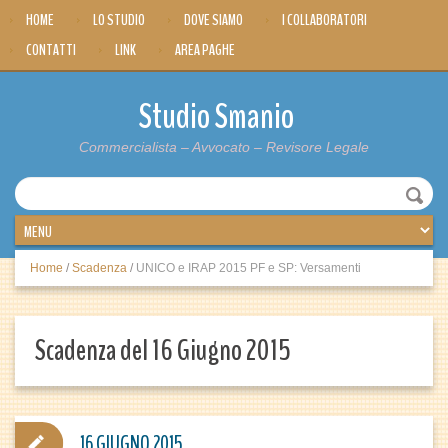
HOME
LO STUDIO
DOVE SIAMO
I COLLABORATORI
CONTATTI
LINK
AREA PAGHE
Studio Smanio
Commercialista – Avvocato – Revisore Legale
Home
/
Scadenza
/
UNICO e IRAP 2015 PF e SP: Versamenti
Scadenza del 16 Giugno 2015
16 GIUGNO 2015