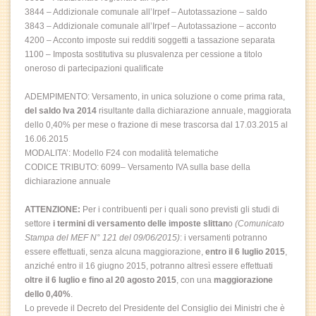
3844 – Addizionale comunale all’Irpef – Autotassazione – saldo
3843 – Addizionale comunale all’Irpef – Autotassazione – acconto
4200 – Acconto imposte sui redditi soggetti a tassazione separata
1100 – Imposta sostitutiva su plusvalenza per cessione a titolo
oneroso di partecipazioni qualificate
ADEMPIMENTO: Versamento, in unica soluzione o come prima rata,
del saldo Iva 2014
risultante dalla dichiarazione annuale, maggiorata
dello 0,40% per mese o frazione di mese trascorsa dal 17.03.2015 al
16.06.2015
MODALITA’: Modello F24 con modalità telematiche
CODICE TRIBUTO: 6099– Versamento IVA sulla base della
dichiarazione annuale
ATTENZIONE:
Per i contribuenti per i quali sono previsti gli studi di
settore
i termini di versamento delle imposte slittan
o
(Comunicato
Stampa del MEF N° 121 del 09/06/2015)
: i versamenti potranno
essere effettuati, senza alcuna maggiorazione,
entro il 6 luglio 2015
,
anziché entro il 16 giugno 2015, potranno altresì essere effettuati
oltre il 6 luglio e fino al 20 agosto 2015
, con una
maggiorazione
dello 0,40%
.
Lo prevede il Decreto del Presidente del Consiglio dei Ministri che è