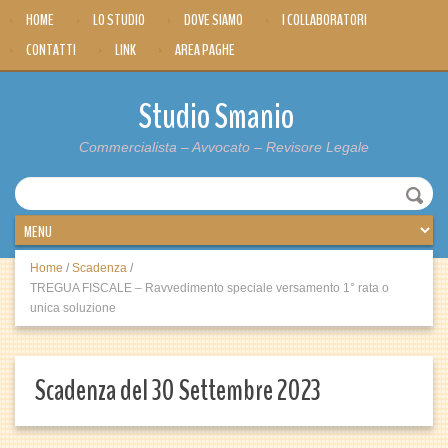
HOME
LO STUDIO
DOVE SIAMO
I COLLABORATORI
CONTATTI
LINK
AREA PAGHE
Studio Smanio
Commercialista – Avvocato – Revisore Legale
Home
/
Scadenza
/
TREGUA FISCALE – Ravvedimento speciale versamento 1° rata o
unica soluzione
Scadenza del 30 Settembre 2023