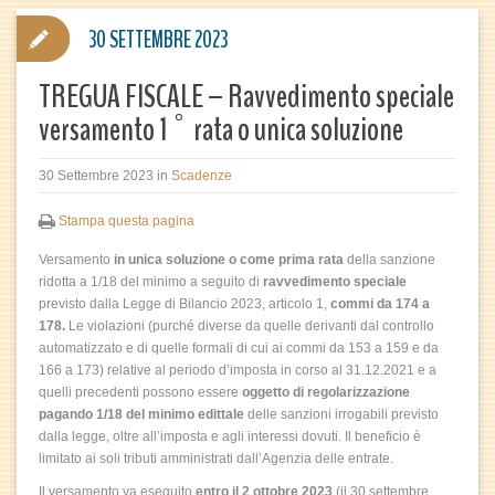
30 SETTEMBRE 2023
TREGUA FISCALE – Ravvedimento speciale
versamento 1° rata o unica soluzione
30 Settembre 2023
in
Scadenze
Stampa questa pagina
Versamento
in unica soluzione o come prima rata
della sanzione
ridotta a 1/18 del minimo a seguito di
ravvedimento speciale
previsto dalla Legge di Bilancio 2023, articolo 1,
commi da 174 a
178.
Le violazioni (purché diverse da quelle derivanti dal controllo
automatizzato e di quelle formali di cui ai commi da 153 a 159 e da
166 a 173) relative al periodo d’imposta in corso al 31.12.2021 e a
quelli precedenti possono essere
oggetto di regolarizzazione
pagando 1/18 del minimo edittale
delle sanzioni irrogabili previsto
dalla legge, oltre all’imposta e agli interessi dovuti. Il beneficio è
limitato ai soli tributi amministrati dall’Agenzia delle entrate.
Il versamento va eseguito
entro il 2 ottobre 2023
(il 30 settembre