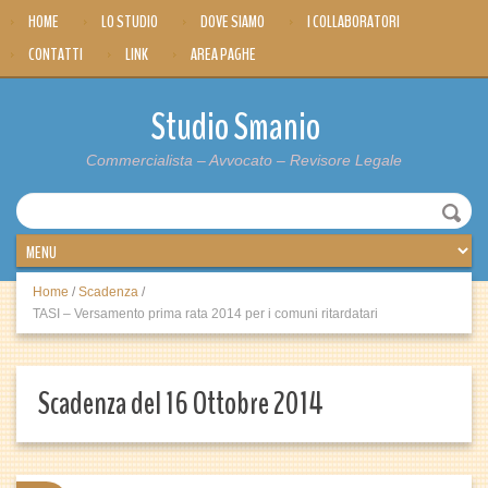
HOME
LO STUDIO
DOVE SIAMO
I COLLABORATORI
CONTATTI
LINK
AREA PAGHE
Studio Smanio
Commercialista – Avvocato – Revisore Legale
Home
/
Scadenza
/
TASI – Versamento prima rata 2014 per i comuni ritardatari
Scadenza del 16 Ottobre 2014