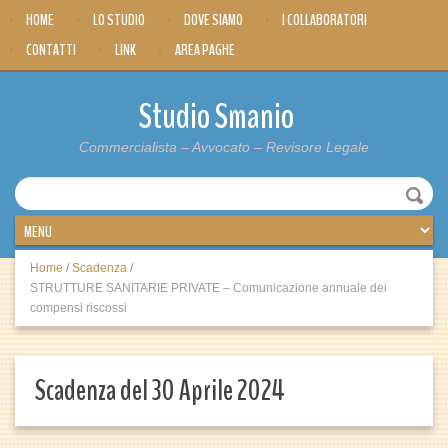
HOME
LO STUDIO
DOVE SIAMO
I COLLABORATORI
CONTATTI
LINK
AREA PAGHE
Studio Smanio
Commercialista – Avvocato – Revisore Legale
Home
/
Scadenza
/
STRUTTURE SANITARIE PRIVATE – Comunicazione annuale dei
compensi riscossi
Scadenza del 30 Aprile 2024