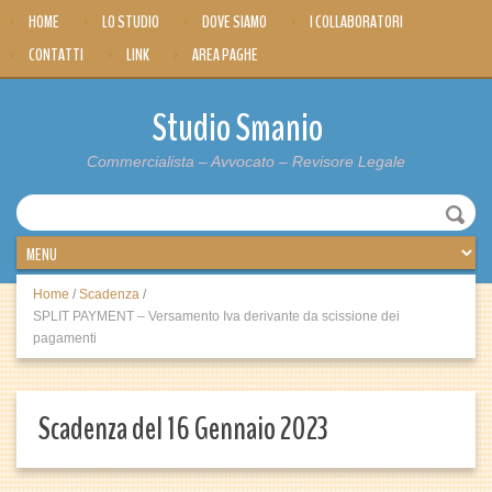
HOME
LO STUDIO
DOVE SIAMO
I COLLABORATORI
CONTATTI
LINK
AREA PAGHE
Studio Smanio
Commercialista – Avvocato – Revisore Legale
Home
/
Scadenza
/
SPLIT PAYMENT – Versamento Iva derivante da scissione dei
pagamenti
Scadenza del 16 Gennaio 2023