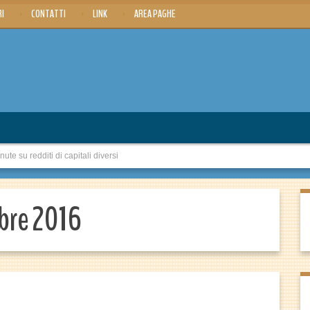
RI
CONTATTI
LINK
AREA PAGHE
e su redditi di capitali diversi
bre 2016