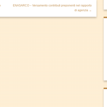
o
ENASARCO – Versamento contributi preponenti nel rapporto
di agenzia →