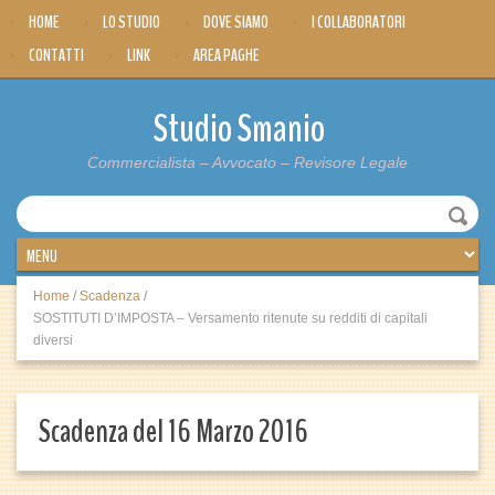
HOME
LO STUDIO
DOVE SIAMO
I COLLABORATORI
CONTATTI
LINK
AREA PAGHE
Studio Smanio
Commercialista – Avvocato – Revisore Legale
Home
/
Scadenza
/
SOSTITUTI D’IMPOSTA – Versamento ritenute su redditi di capitali
diversi
Scadenza del 16 Marzo 2016