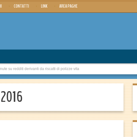
RI
CONTATTI
LINK
AREA PAGHE
 su redditi derivanti da riscatti di polizze vita
 2016