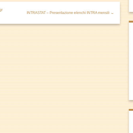
gr
INTRASTAT – Presentazione elenchi INTRA mensili →