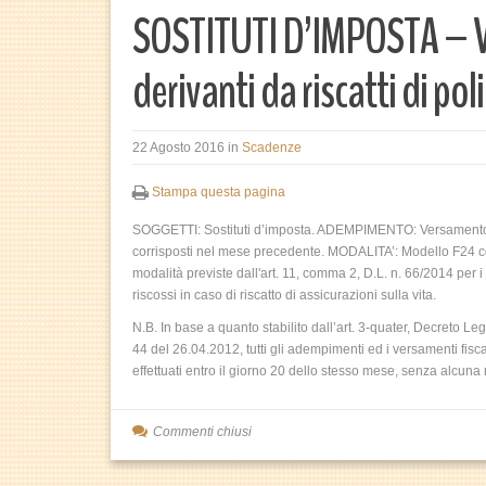
SOSTITUTI D’IMPOSTA – Ve
derivanti da riscatti di pol
22 Agosto 2016
in
Scadenze
Stampa questa pagina
SOGGETTI: Sostituti d’imposta. ADEMPIMENTO: Versamento riten
corrisposti nel mese precedente. MODALITA’: Modello F24 con 
modalità previste dall'art. 11, comma 2, D.L. n. 66/2014 per 
riscossi in caso di riscatto di assicurazioni sulla vita.
N.B. In base a quanto stabilito dall’art. 3-quater, Decreto Le
44 del 26.04.2012, tutti gli adempimenti ed i versamenti fis
effettuati entro il giorno 20 dello stesso mese, senza alcun
Commenti chiusi