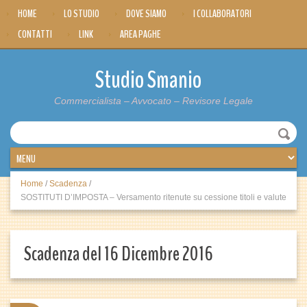
HOME
LO STUDIO
DOVE SIAMO
I COLLABORATORI
CONTATTI
LINK
AREA PAGHE
Studio Smanio
Commercialista – Avvocato – Revisore Legale
Home
/
Scadenza
/
SOSTITUTI D’IMPOSTA – Versamento ritenute su cessione titoli e valute
Scadenza del 16 Dicembre 2016