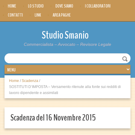
HOME
LO STUDIO
DOVE SIAMO
I COLLABORATORI
CONTATTI
LINK
AREA PAGHE
Studio Smanio
Commercialista – Avvocato – Revisore Legale
Home
/
Scadenza
/
SOSTITUTI D’IMPOSTA – Versamento ritenute alla fonte sui redditi di
lavoro dipendente e assimilati
Scadenza del 16 Novembre 2015