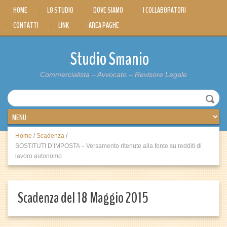
HOME
LO STUDIO
DOVE SIAMO
I COLLABORATORI
CONTATTI
LINK
AREA PAGHE
Studio Smanio
Commercialista – Avvocato – Revisore Legale
Home
/
Scadenza
/
SOSTITUTI D’IMPOSTA – Versamento ritenute alla fonte su redditi di
lavoro autonomo
Scadenza del 18 Maggio 2015