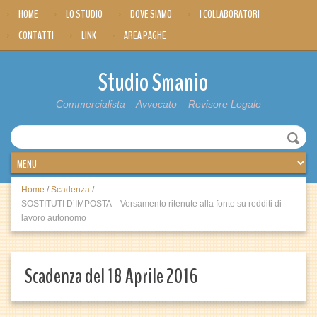
HOME
LO STUDIO
DOVE SIAMO
I COLLABORATORI
CONTATTI
LINK
AREA PAGHE
Studio Smanio
Commercialista – Avvocato – Revisore Legale
Home
/
Scadenza
/
SOSTITUTI D’IMPOSTA – Versamento ritenute alla fonte su redditi di
lavoro autonomo
Scadenza del 18 Aprile 2016