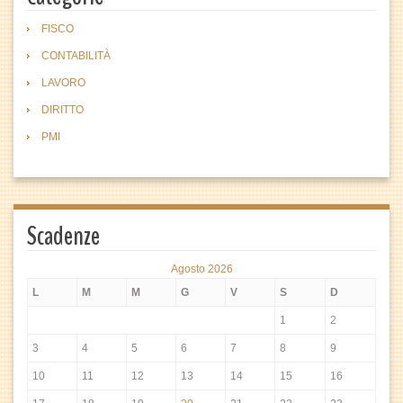
FISCO
CONTABILITÀ
LAVORO
DIRITTO
PMI
Scadenze
Agosto 2026
L
M
M
G
V
S
D
1
2
3
4
5
6
7
8
9
10
11
12
13
14
15
16