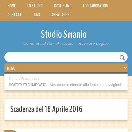
HOME
LO STUDIO
DOVE SIAMO
I COLLABORATORI
CONTATTI
LINK
AREA PAGHE
Studio Smanio
Commercialista – Avvocato – Revisore Legale
Home
/
Scadenza
/
SOSTITUTI D’IMPOSTA – Versamento ritenute alla fonte su provvigioni
Scadenza del 18 Aprile 2016