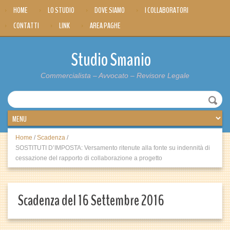
HOME
LO STUDIO
DOVE SIAMO
I COLLABORATORI
CONTATTI
LINK
AREA PAGHE
Studio Smanio
Commercialista – Avvocato – Revisore Legale
Home
/
Scadenza
/
SOSTITUTI D’IMPOSTA: Versamento ritenute alla fonte su indennità di
cessazione del rapporto di collaborazione a progetto
Scadenza del 16 Settembre 2016