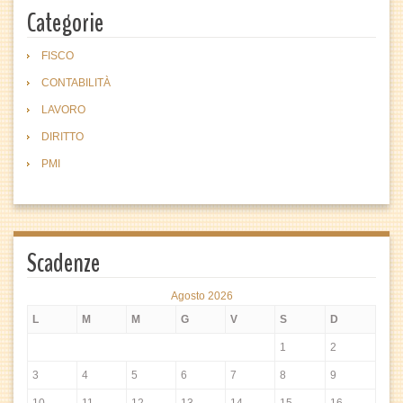
Categorie
FISCO
CONTABILITÀ
LAVORO
DIRITTO
PMI
Scadenze
Agosto 2026
L
M
M
G
V
S
D
1
2
3
4
5
6
7
8
9