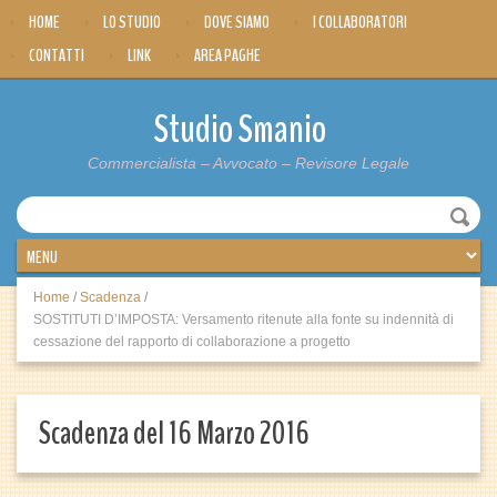
HOME
LO STUDIO
DOVE SIAMO
I COLLABORATORI
CONTATTI
LINK
AREA PAGHE
Studio Smanio
Commercialista – Avvocato – Revisore Legale
Home
/
Scadenza
/
SOSTITUTI D’IMPOSTA: Versamento ritenute alla fonte su indennità di
cessazione del rapporto di collaborazione a progetto
Scadenza del 16 Marzo 2016