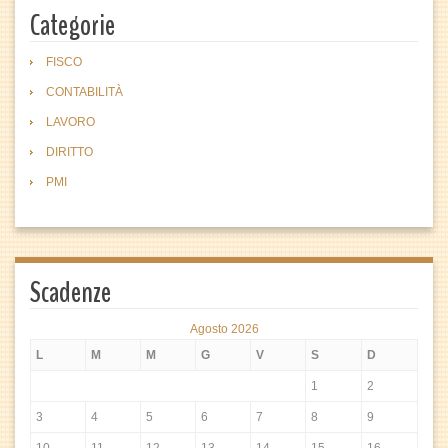
Categorie
FISCO
CONTABILITÀ
LAVORO
DIRITTO
PMI
Scadenze
Agosto 2026
L
M
M
G
V
S
D
1
2
3
4
5
6
7
8
9