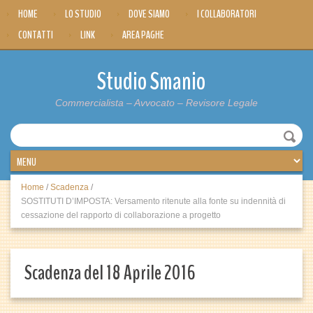
HOME
LO STUDIO
DOVE SIAMO
I COLLABORATORI
CONTATTI
LINK
AREA PAGHE
Studio Smanio
Commercialista – Avvocato – Revisore Legale
Home
/
Scadenza
/
SOSTITUTI D’IMPOSTA: Versamento ritenute alla fonte su indennità di
cessazione del rapporto di collaborazione a progetto
Scadenza del 18 Aprile 2016