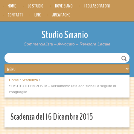
HOME
LO STUDIO
DOVE SIAMO
I COLLABORATORI
CONTATTI
LINK
AREA PAGHE
Studio Smanio
Commercialista – Avvocato – Revisore Legale
Home
/
Scadenza
/
SOSTITUTI D’IMPOSTA – Versamento rata addizionali a seguito di
conguaglio
Scadenza del 16 Dicembre 2015