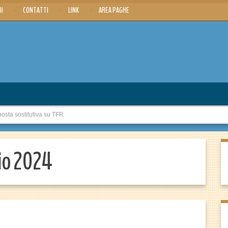
RI
CONTATTI
LINK
AREA PAGHE
sta sostitutiva su TFR
io 2024