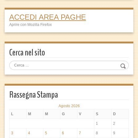
ACCEDI AREA PAGHE
Aprire con Mozilla Firefox
Cerca nel sito
Rassegna Stampa
Agosto 2026
L
M
M
G
V
S
D
1
2
3
4
5
6
7
8
9