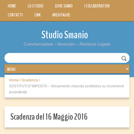
HOME
LO STUDIO
DOVE SIAMO
I COLLABORATORI
CONTATTI
LINK
AREA PAGHE
Studio Smanio
Commercialista – Avvocato – Revisore Legale
Home
/
Scadenza
/
SOSTITUTI D’IMPOSTA – Versamento imposta sostitutiva su incrementi
produttività
Scadenza del 16 Maggio 2016