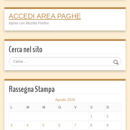
ACCEDI AREA PAGHE
Aprire con Mozilla Firefox
Cerca nel sito
Rassegna Stampa
Agosto 2026
L
M
M
G
V
S
D
1
2
3
4
5
6
7
8
9