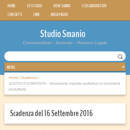
HOME
LO STUDIO
DOVE SIAMO
I COLLABORATORI
CONTATTI
LINK
AREA PAGHE
Studio Smanio
Commercialista – Avvocato – Revisore Legale
Home
/
Scadenza
/
SOSTITUTI D’IMPOSTA – Versamento imposta sostitutiva su incrementi
produttività
Scadenza del 16 Settembre 2016