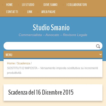
HOME
LO STUDIO
DOVE SIAMO
I COLLABORATORI
CONTATTI
LINK
AREA PAGHE
Studio Smanio
Commercialista – Avvocato – Revisore Legale
Home
/
Scadenza
/
SOSTITUTI D’IMPOSTA – Versamento imposta sostitutiva su incrementi
produttività
Scadenza del 16 Dicembre 2015