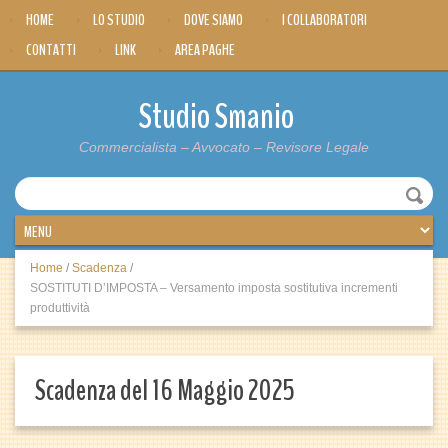
HOME
LO STUDIO
DOVE SIAMO
I COLLABORATORI
CONTATTI
LINK
AREA PAGHE
Studio Smanio
Commercialista – Avvocato – Revisore Legale
Home
/
Scadenza
/
SOSTITUTI D’IMPOSTA – Versamento imposta sostitutiva incrementi
produttività
Scadenza del 16 Maggio 2025