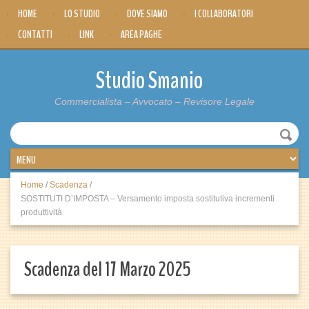
HOME
LO STUDIO
DOVE SIAMO
I COLLABORATORI
CONTATTI
LINK
AREA PAGHE
Studio Smanio
Commercialista – Avvocato – Revisore Legale
Home
/
Scadenza
/
SOSTITUTI D’IMPOSTA – Versamento imposta sostitutiva incrementi
produttività
Scadenza del 17 Marzo 2025