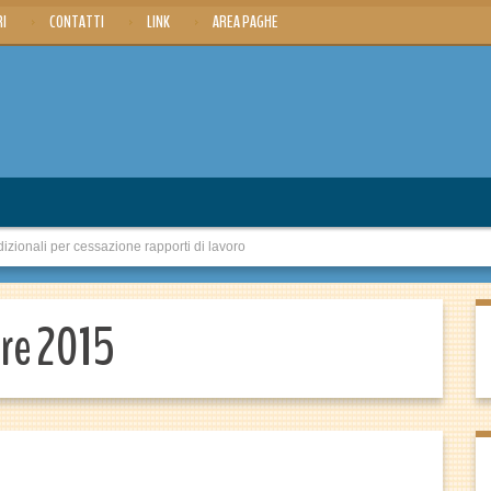
RI
CONTATTI
LINK
AREA PAGHE
onali per cessazione rapporti di lavoro
bre 2015