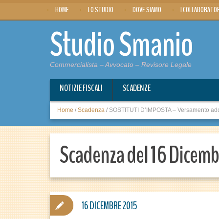
HOME
LO STUDIO
DOVE SIAMO
I COLLABORATO
Studio Smanio
Commercialista – Avvocato – Revisore Legale
NOTIZIE FISCALI
SCADENZE
Home
/
Scadenza
/
SOSTITUTI D’IMPOSTA – Versamento addizi
Scadenza del 16 Dicem
16 DICEMBRE 2015