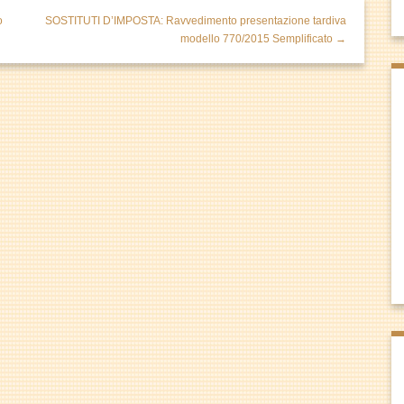
o
SOSTITUTI D’IMPOSTA: Ravvedimento presentazione tardiva
modello 770/2015 Semplificato →