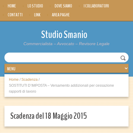
HOME
LO STUDIO
DOVE SIAMO
I COLLABORATORI
CONTATTI
LINK
AREA PAGHE
Studio Smanio
Commercialista – Avvocato – Revisore Legale
Home
/
Scadenza
/
SOSTITUTI D’IMPOSTA – Versamento addizionali per cessazione
rapporti di lavoro
Scadenza del 18 Maggio 2015