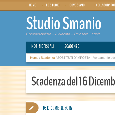
HOME
LO STUDIO
DOVE SIAMO
I COLLABORATO
Studio Smanio
Commercialista – Avvocato – Revisore Legale
NOTIZIE FISCALI
SCADENZE
Home
/
Scadenza
/
SOSTITUTI D’IMPOSTA – Versamento addi
Scadenza del 16 Dicem
16 DICEMBRE 2016