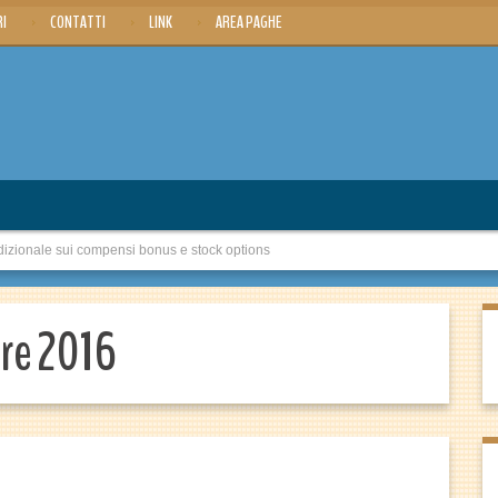
RI
CONTATTI
LINK
AREA PAGHE
zionale sui compensi bonus e stock options
bre 2016