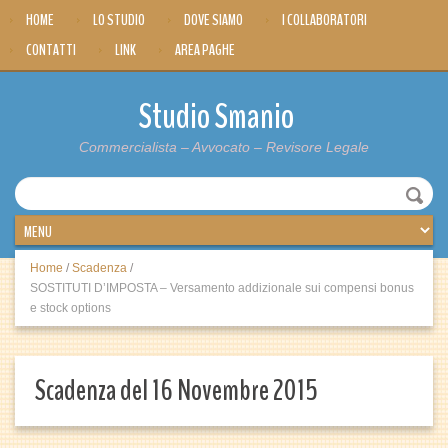
HOME
LO STUDIO
DOVE SIAMO
I COLLABORATORI
CONTATTI
LINK
AREA PAGHE
Studio Smanio
Commercialista – Avvocato – Revisore Legale
Home
/
Scadenza
/
SOSTITUTI D’IMPOSTA – Versamento addizionale sui compensi bonus
e stock options
Scadenza del 16 Novembre 2015