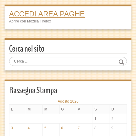
ACCEDI AREA PAGHE
Aprire con Mozilla Firefox
Cerca nel sito
Rassegna Stampa
Agosto 2026
L
M
M
G
V
S
D
1
2
3
4
5
6
7
8
9