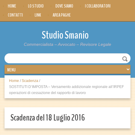
HOME
LO STUDIO
DOVE SIAMO
I COLLABORATORI
CONTATTI
LINK
AREA PAGHE
Studio Smanio
Commercialista – Avvocato – Revisore Legale
Home
/
Scadenza
/
SOSTITUTI D’IMPOSTA – Versamento addizionale regionale all’IRPEF
operazioni di cessazione del rapporto di lavoro
Scadenza del 18 Luglio 2016