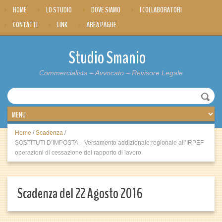
HOME
LO STUDIO
DOVE SIAMO
I COLLABORATORI
CONTATTI
LINK
AREA PAGHE
Studio Smanio
Commercialista – Avvocato – Revisore Legale
Home
/
Scadenza
/
SOSTITUTI D’IMPOSTA – Versamento addizionale regionale all’IRPEF
operazioni di cessazione del rapporto di lavoro
Scadenza del 22 Agosto 2016