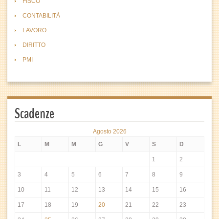
FISCO
CONTABILITÀ
LAVORO
DIRITTO
PMI
Scadenze
Agosto 2026
L
M
M
G
V
S
D
1
2
3
4
5
6
7
8
9
10
11
12
13
14
15
16
17
18
19
20
21
22
23