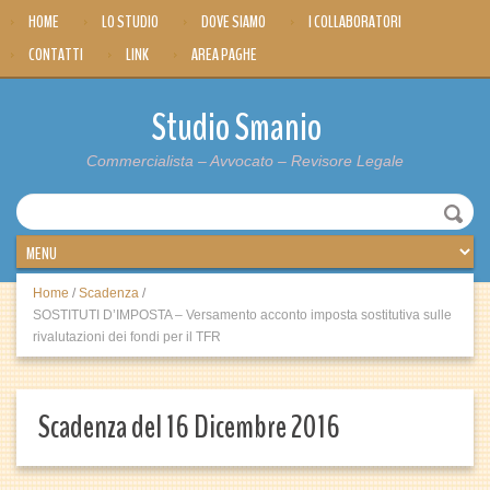
HOME
LO STUDIO
DOVE SIAMO
I COLLABORATORI
CONTATTI
LINK
AREA PAGHE
Studio Smanio
Commercialista – Avvocato – Revisore Legale
Home
/
Scadenza
/
SOSTITUTI D’IMPOSTA – Versamento acconto imposta sostitutiva sulle
rivalutazioni dei fondi per il TFR
Scadenza del 16 Dicembre 2016