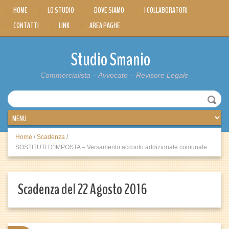
HOME
LO STUDIO
DOVE SIAMO
I COLLABORATORI
CONTATTI
LINK
AREA PAGHE
Studio Smanio
Commercialista – Avvocato – Revisore Legale
Home
/
Scadenza
/
SOSTITUTI D’IMPOSTA – Versamento acconto addizionale comunale
Scadenza del 22 Agosto 2016