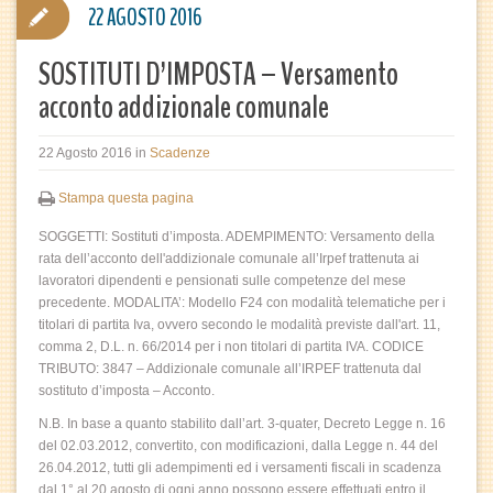
22 AGOSTO 2016
SOSTITUTI D’IMPOSTA – Versamento
acconto addizionale comunale
22 Agosto 2016
in
Scadenze
Stampa questa pagina
SOGGETTI: Sostituti d’imposta. ADEMPIMENTO: Versamento della
rata dell’acconto dell'addizionale comunale all’Irpef trattenuta ai
lavoratori dipendenti e pensionati sulle competenze del mese
precedente. MODALITA’: Modello F24 con modalità telematiche per i
titolari di partita Iva, ovvero secondo le modalità previste dall'art. 11,
comma 2, D.L. n. 66/2014 per i non titolari di partita IVA. CODICE
TRIBUTO: 3847 – Addizionale comunale all’IRPEF trattenuta dal
sostituto d’imposta – Acconto.
N.B. In base a quanto stabilito dall’art. 3-quater, Decreto Legge n. 16
del 02.03.2012, convertito, con modificazioni, dalla Legge n. 44 del
26.04.2012, tutti gli adempimenti ed i versamenti fiscali in scadenza
dal 1° al 20 agosto di ogni anno possono essere effettuati entro il