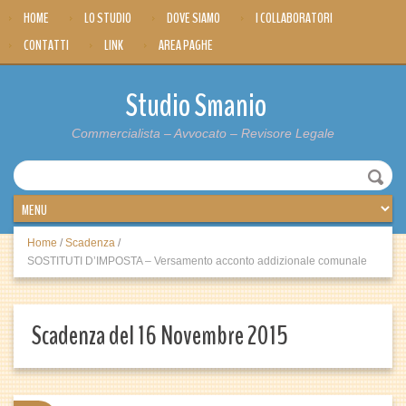
HOME
LO STUDIO
DOVE SIAMO
I COLLABORATORI
CONTATTI
LINK
AREA PAGHE
Studio Smanio
Commercialista – Avvocato – Revisore Legale
Home
/
Scadenza
/
SOSTITUTI D’IMPOSTA – Versamento acconto addizionale comunale
Scadenza del 16 Novembre 2015