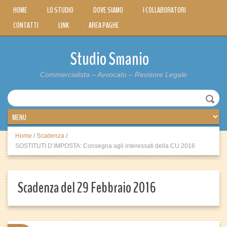
HOME
LO STUDIO
DOVE SIAMO
I COLLABORATORI
CONTATTI
LINK
AREA PAGHE
Studio Smanio
Commercialista – Avvocato – Revisore Legale
Home
/
Scadenza
/
SOSTITUTI D’IMPOSTA: Consegna agli interessati della CU 2016
Scadenza del 29 Febbraio 2016