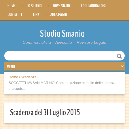
HOME
LO STUDIO
DOVE SIAMO
I COLLABORATORI
CONTATTI
LINK
AREA PAGHE
Studio Smanio
Commercialista – Avvocato – Revisore Legale
Home
/
Scadenza
/
SOGGETTI IVA SAN MARINO: Comunicazione mensile delle operazioni
di acquisto
Scadenza del 31 Luglio 2015