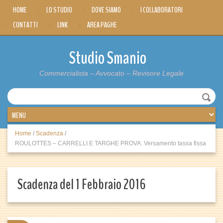
HOME
LO STUDIO
DOVE SIAMO
I COLLABORATORI
CONTATTI
LINK
AREA PAGHE
Studio Smanio
Commercialista – Avvocato – Revisore Legale
Home
/
Scadenza
/
ROULOTTES – CARRELLI E TARGHE PROVA: Versamento tassa fissa
Scadenza del 1 Febbraio 2016