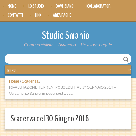
HOME
LO STUDIO
DOVE SIAMO
I COLLABORATORI
CONTATTI
LINK
AREA PAGHE
Studio Smanio
Commercialista – Avvocato – Revisore Legale
Home
/
Scadenza
/
RIVALUTAZIONE TERRENI POSSEDUTI AL 1° GENNAIO 2014 –
Versamento 3a rata imposta sostitutiva
Scadenza del 30 Giugno 2016