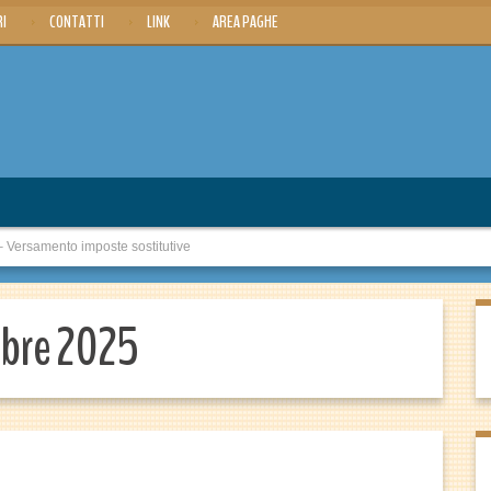
RI
CONTATTI
LINK
AREA PAGHE
rsamento imposte sostitutive
mbre 2025