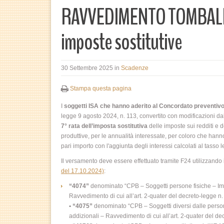
RAVVEDIMENTO TOMBALE 
imposte sostitutive
30 Settembre 2025
in
Scadenze
Stampa questa pagina
I
soggetti ISA che hanno aderito al Concordato preventivo
legge 9 agosto 2024, n. 113, convertito con modificazioni dal
7° rata dell’imposta sostitutiva
delle imposte sui redditi e d
produttive, per le annualità interessate, per coloro che ha
pari importo con l'aggiunta degli interessi calcolati al tasso 
Il versamento deve essere effettuato tramite F24 utilizzando i
del 17.10.2024)
:
“4074”
denominato “CPB – Soggetti persone fisiche – Impos
Ravvedimento di cui all’art. 2-quater del decreto-legge n.
• “4075”
denominato “CPB – Soggetti diversi dalle persone 
addizionali – Ravvedimento di cui all’art. 2-quater del de