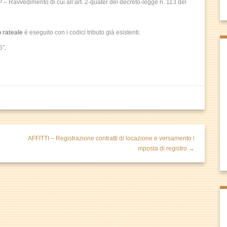
– Ravvedimento di cui all’art. 2-quater del decreto-legge n. 113 del
o rateale
è eseguito con i codici tributo già esistenti:
5”,
AFFITTI – Registrazione contratti di locazione e versamento i
mposta di registro →