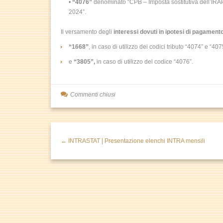
•
“4076”
denominato “CPB – Imposta sostitutiva dell’IRAP 
2024”.
Il versamento degli
interessi dovuti in ipotesi di pagament
“1668”
, in caso di utilizzo dei codici tributo “4074” e “407
e
“3805”,
in caso di utilizzo del codice “4076”.
Commenti chiusi
← INTRASTAT | Presentazione elenchi INTRA mensili