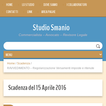
HOME
LO STUDIO
DOVE SIAMO
I COLLABORATORI
CONTATTI
LINK
AREA PAGHE
Studio Smanio
Commercialista – Avvocato – Revisore Legale
Home
/
Scadenza
/
RAVVEDIMENTO – Regolarizzazione Versamenti imposte e ritenute
Scadenza del 15 Aprile 2016