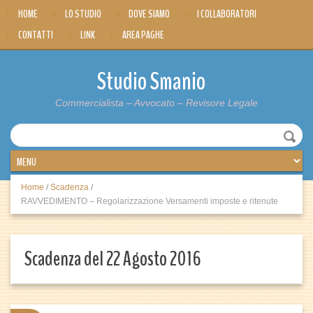
HOME
LO STUDIO
DOVE SIAMO
I COLLABORATORI
CONTATTI
LINK
AREA PAGHE
Studio Smanio
Commercialista – Avvocato – Revisore Legale
Home
/
Scadenza
/
RAVVEDIMENTO – Regolarizzazione Versamenti imposte e ritenute
Scadenza del 22 Agosto 2016