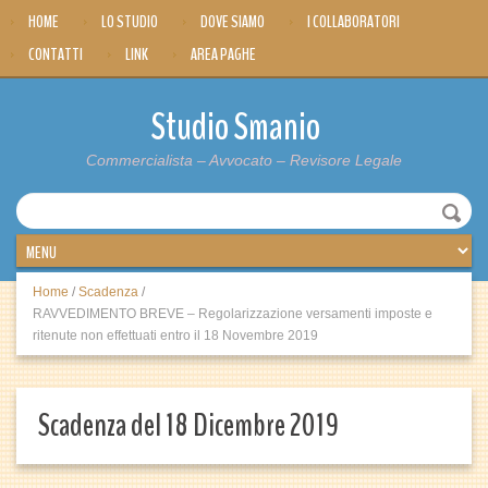
HOME
LO STUDIO
DOVE SIAMO
I COLLABORATORI
CONTATTI
LINK
AREA PAGHE
Studio Smanio
Commercialista – Avvocato – Revisore Legale
Home
/
Scadenza
/
RAVVEDIMENTO BREVE – Regolarizzazione versamenti imposte e
ritenute non effettuati entro il 18 Novembre 2019
Scadenza del 18 Dicembre 2019