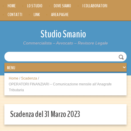
HOME
LO STUDIO
DOVE SIAMO
I COLLABORATORI
CONTATTI
LINK
AREA PAGHE
Studio Smanio
Commercialista – Avvocato – Revisore Legale
Home
/
Scadenza
/
OPERATORI FINANZIARI – Comunicazione mensile all’Anagrafe
Tributaria
Scadenza del 31 Marzo 2023