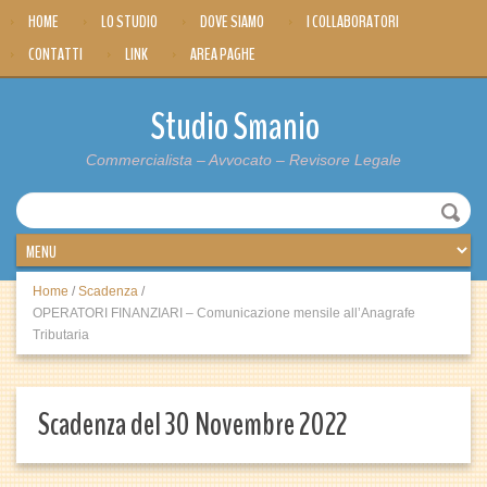
HOME
LO STUDIO
DOVE SIAMO
I COLLABORATORI
CONTATTI
LINK
AREA PAGHE
Studio Smanio
Commercialista – Avvocato – Revisore Legale
Home
/
Scadenza
/
OPERATORI FINANZIARI – Comunicazione mensile all’Anagrafe
Tributaria
Scadenza del 30 Novembre 2022