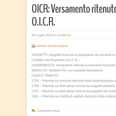
OICR: Versamento ritenute
O.I.C.R.
18 Luglio 2016
in
Scadenze
Stampa questa pagina
SOGGETTI: Soggetti incaricati al pagamento dei proventi o a
Collettivo del Risparmio (O.I.C.R.).
ADEMPIMENTO: Versamento ritenute sui proventi derivanti da
MODALITA’: Modello F24 con modalità telematiche.
CODICE TRIBUTO:
1705 – Ritenuta sui proventi derivanti dalla partecipazione ad 
1706 – Ritenuta sui titoli aticipi emessi da soggetti residenti.
1707 – Ritenuta sui titoli aticipi emessi da soggetti non resid
1061 – Ritenuta sui redditi di capitale derivanti dalla partec
Commenti chiusi