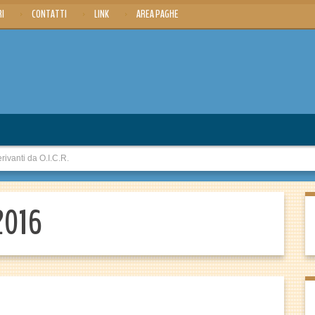
RI
CONTATTI
LINK
AREA PAGHE
rivanti da O.I.C.R.
 2016