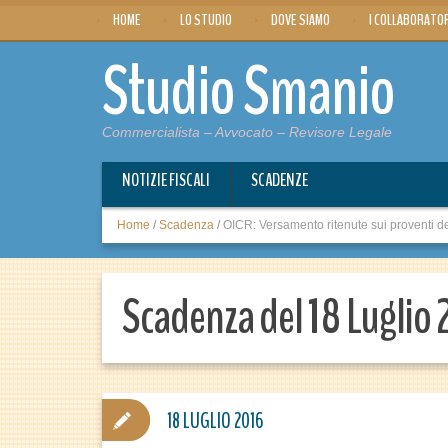
HOME
LO STUDIO
DOVE SIAMO
I COLLABORATO
Studio Smanio
Commercialista – Avvocato – Revisore Legale
NOTIZIE FISCALI
SCADENZE
Home
/
Scadenza
/
OICR: Versamento ritenute sui proventi de
Scadenza del 18 Luglio
18 LUGLIO 2016