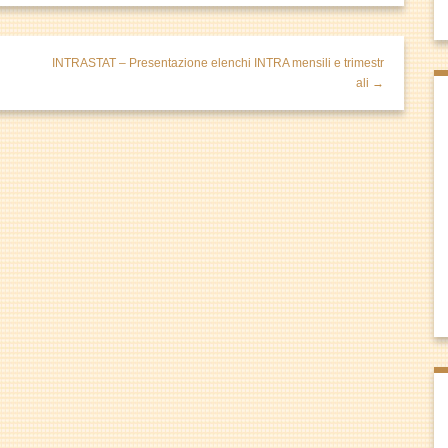
INTRASTAT – Presentazione elenchi INTRA mensili e trimestr
ali →