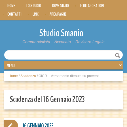
HOME
LO STUDIO
DOVE SIAMO
I COLLABORATORI
CONTATTI
LINK
AREA PAGHE
Studio Smanio
Commercialista – Avvocato – Revisore Legale
Home
/
Scadenza
/
OICR – Versamento ritenute su proventi
Scadenza del 16 Gennaio 2023
16 GENNAIO 2023