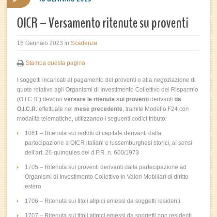
OICR – Versamento ritenute su proventi
16 Gennaio 2023
in
Scadenze
Stampa questa pagina
I soggetti incaricati al pagamento dei proventi o alla negoziazione di
quote relative agli Organismi di Investimento Collettivo del Risparmio
(O.I.C.R.) devono
versare le ritenute sui proventi
derivanti
da
O.I.C.R.
effettuate nel
mese precedente
, tramite Modello F24 con
modalità telematiche, utilizzando i seguenti codici tributo:
1061 – Ritenuta sui redditi di capitale derivanti dalla
partecipazione a OICR italiani e lussemburghesi storici, ai sensi
dell'art. 26-quinquies del d.P.R. n. 600/1973
1705 – Ritenuta sui proventi derivanti dalla partecipazione ad
Organismi di Investimento Collettivo in Valori Mobiliari di diritto
estero
1706 – Ritenuta sui titoli atipici emessi da soggetti residenti
1707 – Ritenuta sui titoli atipici emessi da soggetti non residenti