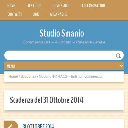
HOME
LO STUDIO
DOVE SIAMO
I COLLABORATORI
CONTATTI
LINK
AREA PAGHE
Studio Smanio
Commercialista – Avvocato – Revisore Legale
Home
/
Scadenza
/
Modello INTRA 12 – Enti non commerciali
Scadenza del 31 Ottobre 2014
31 OTTOBRE 2014