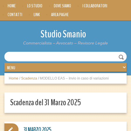
HOME
LO STUDIO
DOVE SIAMO
I COLLABORATORI
CONTATTI
LINK
AREA PAGHE
Studio Smanio
Commercialista – Avvocato – Revisore Legale
Home
/
Scadenza
/
MODELLO EAS – Invio in caso di variazioni
Scadenza del 31 Marzo 2025
31 MARZO 2025