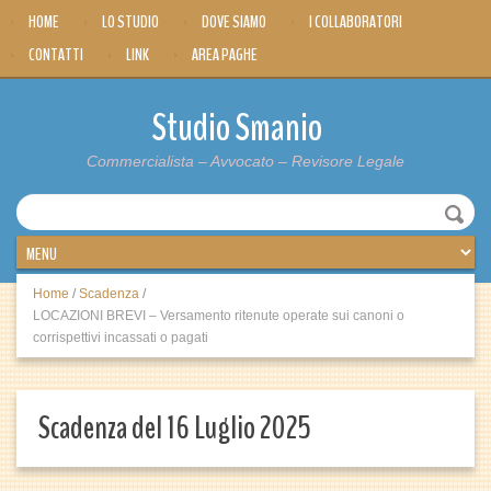
HOME
LO STUDIO
DOVE SIAMO
I COLLABORATORI
CONTATTI
LINK
AREA PAGHE
Studio Smanio
Commercialista – Avvocato – Revisore Legale
Home
/
Scadenza
/
LOCAZIONI BREVI – Versamento ritenute operate sui canoni o
corrispettivi incassati o pagati
Scadenza del 16 Luglio 2025