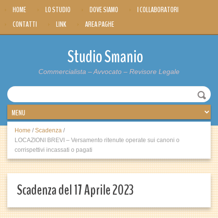
HOME
LO STUDIO
DOVE SIAMO
I COLLABORATORI
CONTATTI
LINK
AREA PAGHE
Studio Smanio
Commercialista – Avvocato – Revisore Legale
Home
/
Scadenza
/
LOCAZIONI BREVI – Versamento ritenute operate sui canoni o
corrispettivi incassati o pagati
Scadenza del 17 Aprile 2023